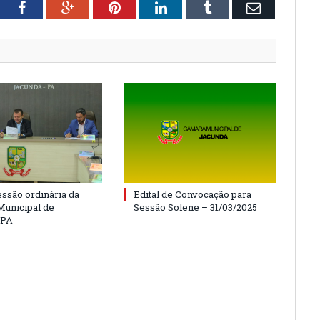
tter
Facebook
Google+
Pinterest
LinkedIn
Tumblr
Email
essão ordinária da
Edital de Convocação para
unicipal de
Sessão Solene – 31/03/2025
/PA