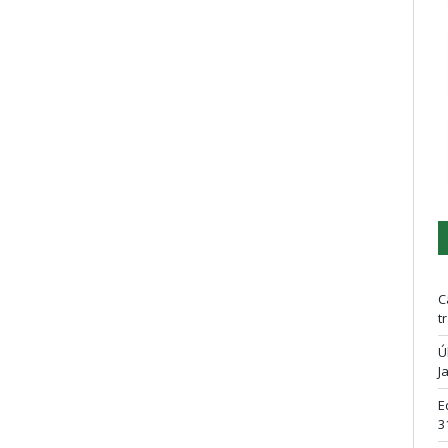
C
t
Ú
J
E
3