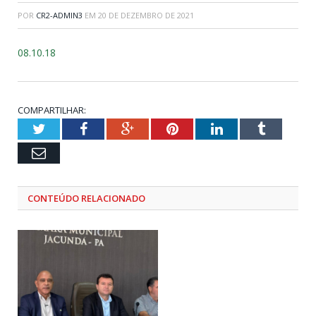
POR
CR2-ADMIN3
EM
20 DE DEZEMBRO DE 2021
08.10.18
COMPARTILHAR:
Twitter
Facebook
Google+
Pinterest
LinkedIn
Tumblr
Email
CONTEÚDO RELACIONADO