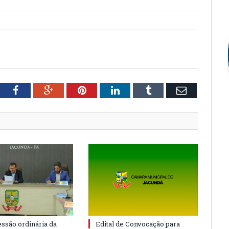
tter
Facebook
Google+
Pinterest
LinkedIn
Tumblr
Email
essão ordinária da
Edital de Convocação para