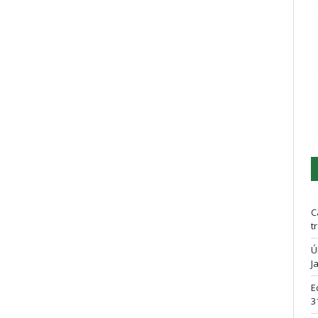
C
t
Ú
J
E
3