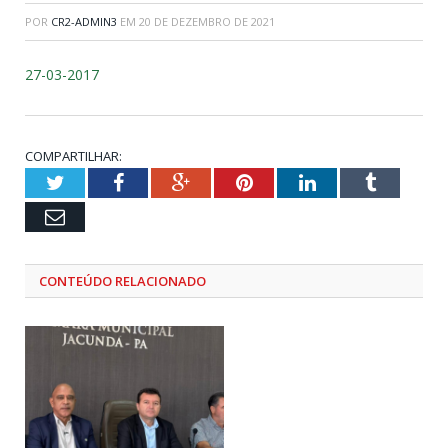
POR
CR2-ADMIN3
EM
20 DE DEZEMBRO DE 2021
27-03-2017
COMPARTILHAR:
Twitter
Facebook
Google+
Pinterest
LinkedIn
Tumblr
Email
CONTEÚDO RELACIONADO