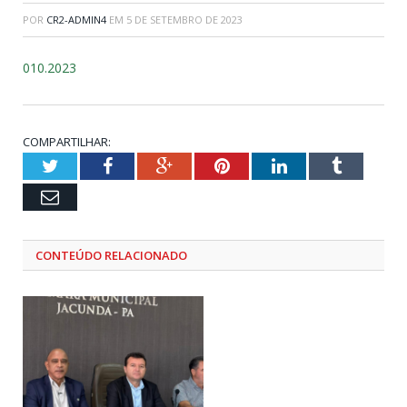
POR
CR2-ADMIN4
EM
5 DE SETEMBRO DE 2023
010.2023
COMPARTILHAR:
Twitter
Facebook
Google+
Pinterest
LinkedIn
Tumblr
Email
CONTEÚDO RELACIONADO