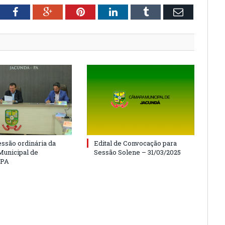
tter
Facebook
Google+
Pinterest
LinkedIn
Tumblr
Email
essão ordinária da
Edital de Convocação para
unicipal de
Sessão Solene – 31/03/2025
/PA