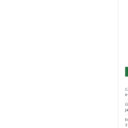
C
t
Ú
J
E
3