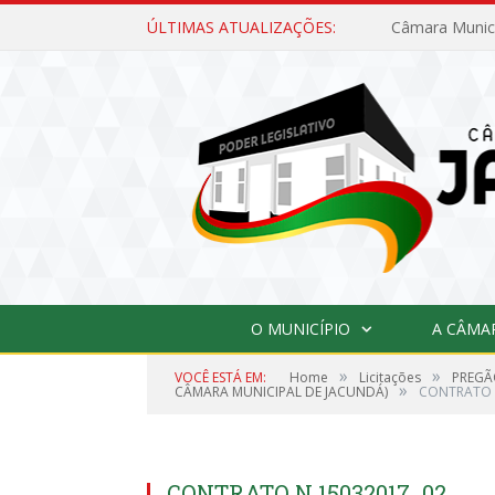
ÚLTIMAS ATUALIZAÇÕES:
O MUNICÍPIO
A CÂMA
»
»
VOCÊ ESTÁ EM:
Home
Licitações
PREGÃ
»
CÂMARA MUNICIPAL DE JACUNDÁ)
CONTRATO 
CONTRATO N 15032017_02