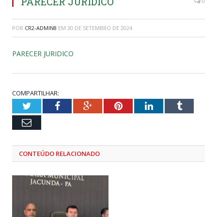
PARECER JURIDICO
0
POR
CR2-ADMIN8
EM
30 DE SETEMBRO DE 2024
PARECER JURIDICO
COMPARTILHAR:
Twitter
Facebook
Google+
Pinterest
LinkedIn
Tumblr
Email
CONTEÚDO RELACIONADO