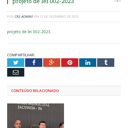
projeto de lei 002-2023
0
POR
CR2-ADMIN1
EM
12 DE DEZEMBRO DE 2023
projeto de lei 002-2023
COMPARTILHAR:
Twitter
Facebook
Google+
Pinterest
LinkedIn
Tumblr
Email
CONTEÚDO RELACIONADO