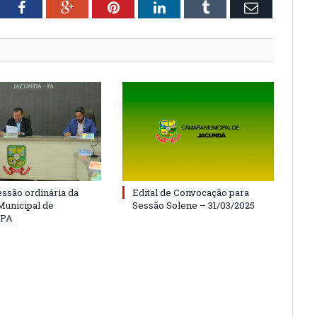
tter
Facebook
Google+
Pinterest
LinkedIn
Tumblr
Email
essão ordinária da
Edital de Convocação para
unicipal de
Sessão Solene – 31/03/2025
/PA