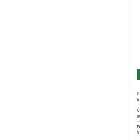
C
t
Ú
J
E
3