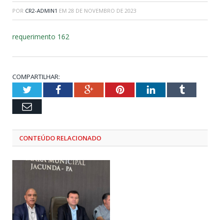
POR
CR2-ADMIN1
EM
28 DE NOVEMBRO DE 2023
requerimento 162
COMPARTILHAR:
Twitter
Facebook
Google+
Pinterest
LinkedIn
Tumblr
Email
CONTEÚDO RELACIONADO