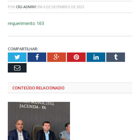
POR
CR2-ADMIN1
EM
6 DE DEZEMBRO DE 2023
requerimento 163
COMPARTILHAR:
Twitter
Facebook
Google+
Pinterest
LinkedIn
Tumblr
Email
CONTEÚDO RELACIONADO