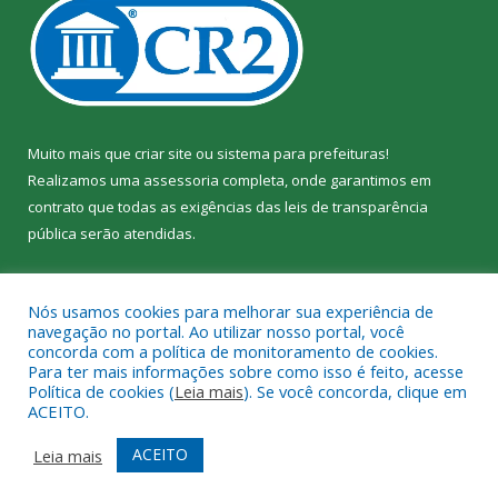
Muito mais que
criar site
ou
sistema para prefeituras
!
Realizamos uma
assessoria
completa, onde garantimos em
contrato que todas as exigências das
leis de transparência
pública
serão atendidas.
Conheça o
PNTP
e o
Radar da Transparência Pública
Nós usamos cookies para melhorar sua experiência de
navegação no portal. Ao utilizar nosso portal, você
concorda com a política de monitoramento de cookies.
Para ter mais informações sobre como isso é feito, acesse
Política de cookies (
Leia mais
). Se você concorda, clique em
Todos os direitos reservados a Câmara Municipal de Jacundá.
ACEITO.
Mapa do Site
Acessar Área Administrativa
ACEITO
Leia mais
Acessar Webmail