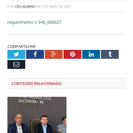
POR
CR2-ADMIN3
EM
5 DE ABRIL DE 2023
requerimento n 045_000027
COMPARTILHAR:
Twitter
Facebook
Google+
Pinterest
LinkedIn
Tumblr
Email
CONTEÚDO RELACIONADO