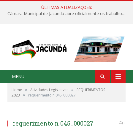
ÚLTIMAS ATUALIZAÇÕES:
Câmara Municipal de Jacundá abre oficialmente os trabalhos legislativos de 2026
MENU
»
»
Home
Atividades Legislativas
REQUERIMENTOS
»
2023
requerimento n 045_000027
requerimento n 045_000027
0