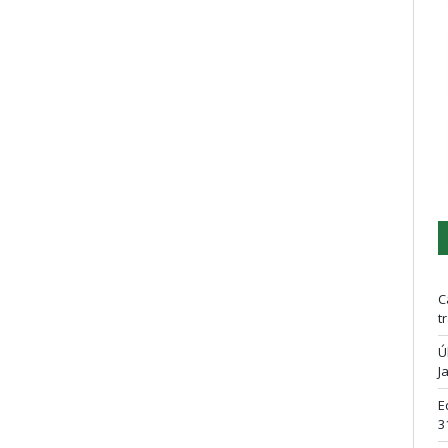
C
t
Ú
J
E
3