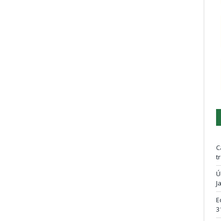
C
t
Ú
J
E
3