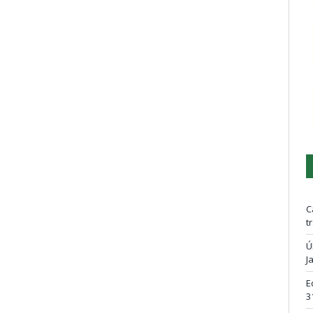
C
t
Ú
J
E
3