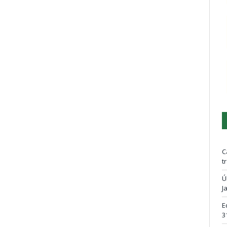
C
t
Ú
J
E
3