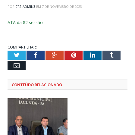
POR
CR2-ADMIN3
EM
7 DE NOVEMBRO DE 2023
ATA da 82 sessão
COMPARTILHAR:
Twitter
Facebook
Google+
Pinterest
LinkedIn
Tumblr
Email
CONTEÚDO RELACIONADO