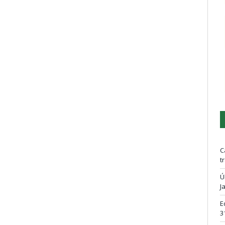
C
t
Ú
J
E
3