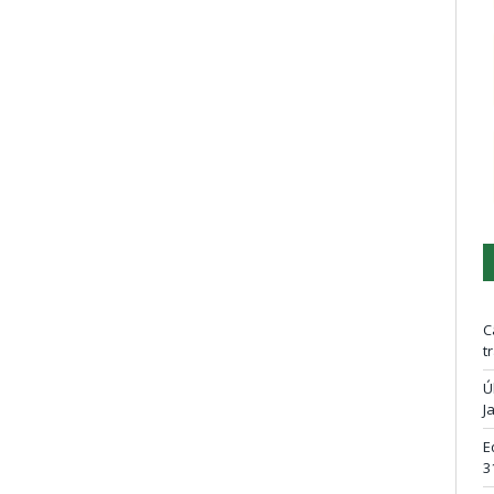
C
t
Ú
J
E
3