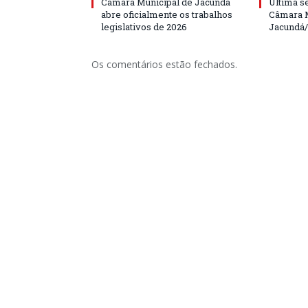
Câmara Municipal de Jacundá
Última s
abre oficialmente os trabalhos
Câmara M
legislativos de 2026
Jacundá
Os comentários estão fechados.