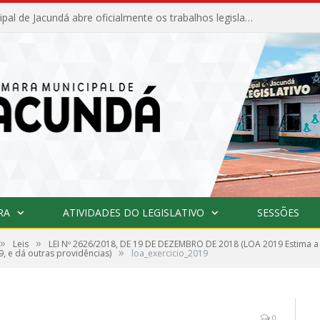
Câmara Municipal de Jacundá abre oficialmente os trabalhos legislativos de 2026
RA
ATIVIDADES DO LEGISLATIVO
SESSÕES
»
»
Leis
LEI Nº 2626/2018, DE 19 DE DEZEMBRO DE 2018 (LOA 2019 Estima a r
»
9, e dá outras providências)
loa_exercicio_2019
0