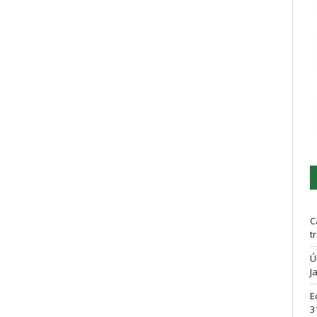
C
t
Ú
J
E
3