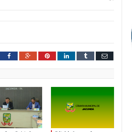
tter
Facebook
Google+
Pinterest
LinkedIn
Tumblr
Email