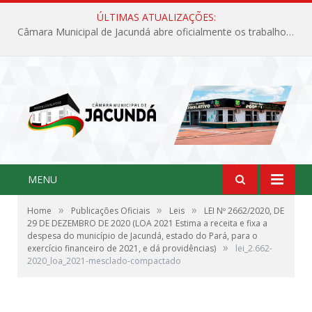
ÚLTIMAS ATUALIZAÇÕES:
Câmara Municipal de Jacundá abre oficialmente os trabalhos legislativos de 2026
MENU
»
»
»
Home
Publicações Oficiais
Leis
LEI Nº 2662/2020, DE
29 DE DEZEMBRO DE 2020 (LOA 2021 Estima a receita e fixa a
despesa do município de Jacundá, estado do Pará, para o
»
exercício financeiro de 2021, e dá providências)
lei_2.662-
2020_loa_2021-mesclado-compactado