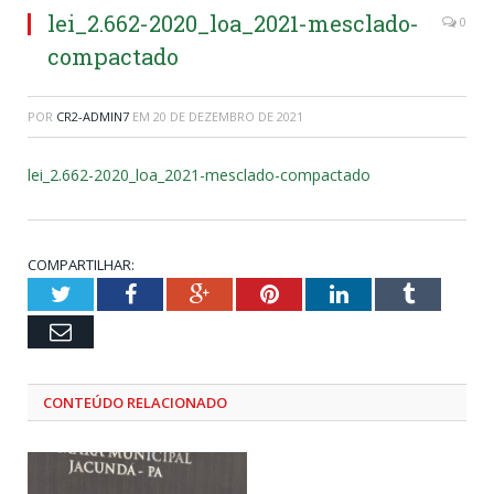
lei_2.662-2020_loa_2021-mesclado-
0
compactado
POR
CR2-ADMIN7
EM
20 DE DEZEMBRO DE 2021
lei_2.662-2020_loa_2021-mesclado-compactado
COMPARTILHAR:
Twitter
Facebook
Google+
Pinterest
LinkedIn
Tumblr
Email
CONTEÚDO RELACIONADO