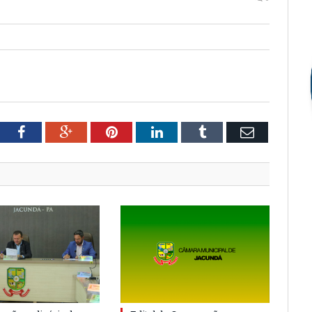
tter
Facebook
Google+
Pinterest
LinkedIn
Tumblr
Email