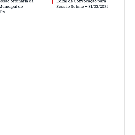
essão ordinária da
Edital de Convocação para
unicipal de
Sessão Solene – 31/03/2025
/PA