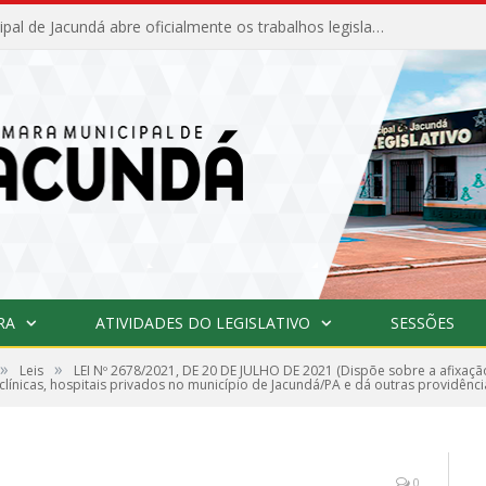
Câmara Municipal de Jacundá abre oficialmente os trabalhos legislativos de 2026
RA
ATIVIDADES DO LEGISLATIVO
SESSÕES
»
»
Leis
LEI Nº 2678/2021, DE 20 DE JULHO DE 2021 (Dispõe sobre a afixaçã
línicas, hospitais privados no município de Jacundá/PA e dá outras providênci
0