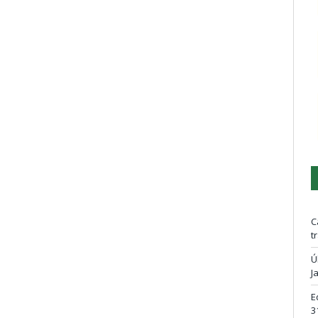
C
t
Ú
J
E
3