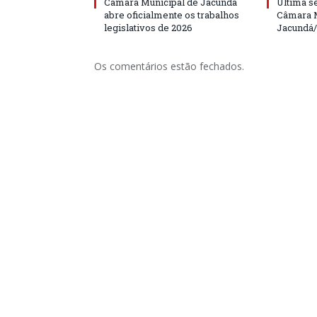
Câmara Municipal de Jacundá
Última s
abre oficialmente os trabalhos
Câmara M
legislativos de 2026
Jacundá
Os comentários estão fechados.