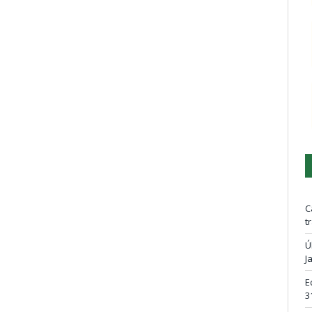
C
t
Ú
J
E
3