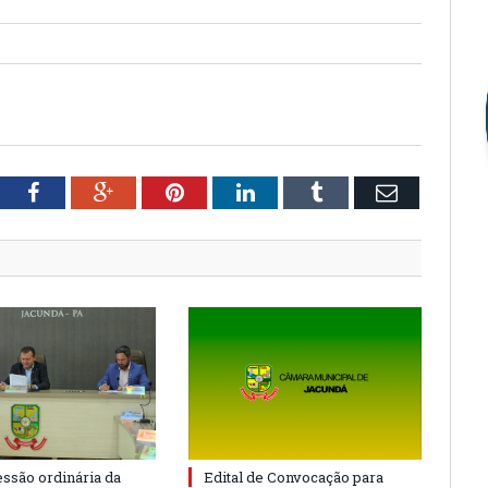
tter
Facebook
Google+
Pinterest
LinkedIn
Tumblr
Email
essão ordinária da
Edital de Convocação para