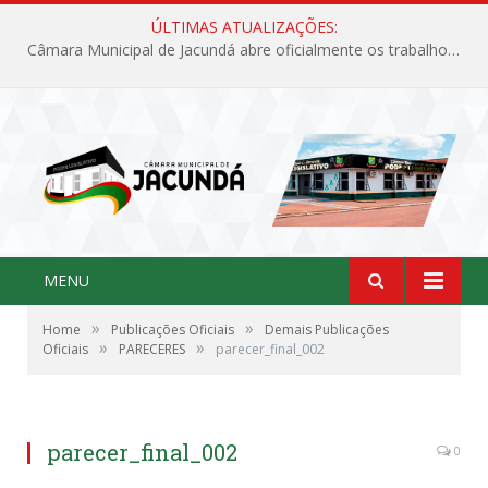
ÚLTIMAS ATUALIZAÇÕES:
Câmara Municipal de Jacundá abre oficialmente os trabalhos legislativos de 2026
MENU
»
»
Home
Publicações Oficiais
Demais Publicações
»
»
Oficiais
PARECERES
parecer_final_002
parecer_final_002
0