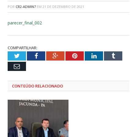
POR
CR2-ADMIN7
EM
21 DE DEZEMBRO DE 2021
parecer_final_002
COMPARTILHAR:
Twitter
Facebook
Google+
Pinterest
LinkedIn
Tumblr
Email
CONTEÚDO RELACIONADO