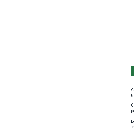
C
t
Ú
J
E
3