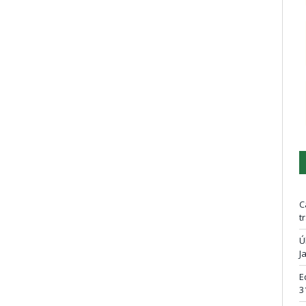
C
t
Ú
J
E
3