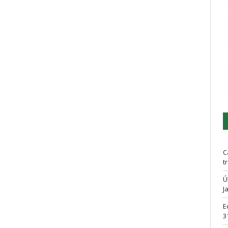
C
t
Ú
J
E
3