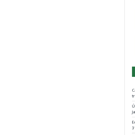
C
t
Ú
J
E
3