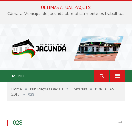
ÚLTIMAS ATUALIZAÇÕES:
Câmara Municipal de Jacundá abre oficialmente os trabalhos legislativos de 2026
MENU
»
»
»
Home
Publicações Oficiais
Portarias
PORTARIAS
»
2017
028
028
0