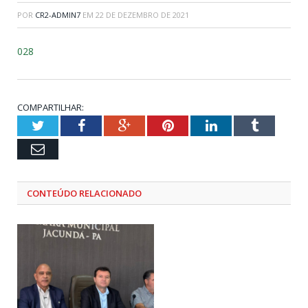
POR
CR2-ADMIN7
EM
22 DE DEZEMBRO DE 2021
028
COMPARTILHAR:
Twitter
Facebook
Google+
Pinterest
LinkedIn
Tumblr
Email
CONTEÚDO RELACIONADO