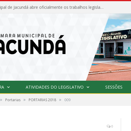
Câmara Municipal de Jacundá abre oficialmente os trabalhos legislativos de 2026
RA
ATIVIDADES DO LEGISLATIVO
SESSÕES
»
»
»
Portarias
PORTARIAS 2018
009
0