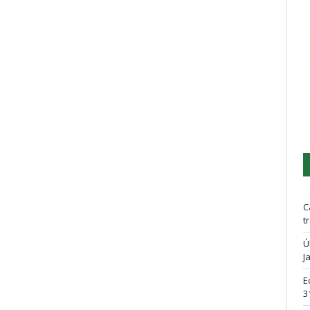
C
t
Ú
J
E
3