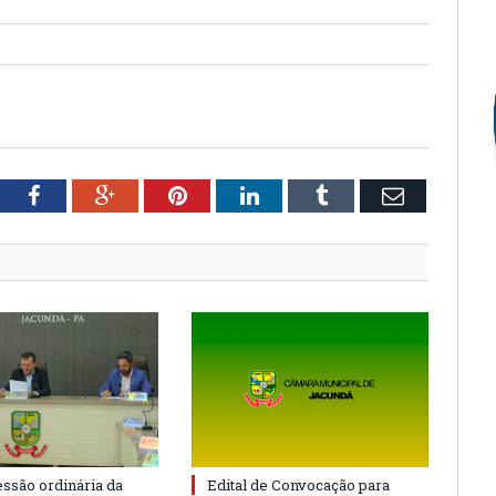
tter
Facebook
Google+
Pinterest
LinkedIn
Tumblr
Email
essão ordinária da
Edital de Convocação para