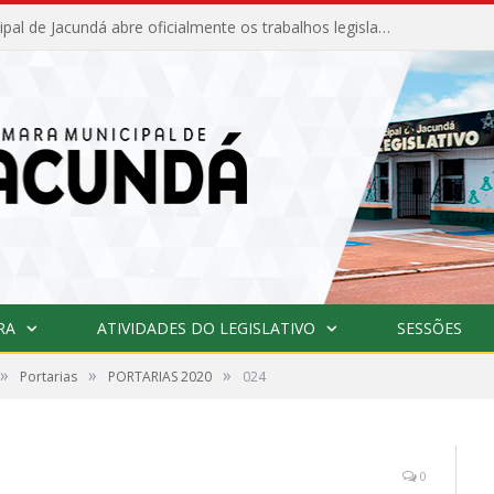
Câmara Municipal de Jacundá abre oficialmente os trabalhos legislativos de 2026
RA
ATIVIDADES DO LEGISLATIVO
SESSÕES
»
»
»
Portarias
PORTARIAS 2020
024
0