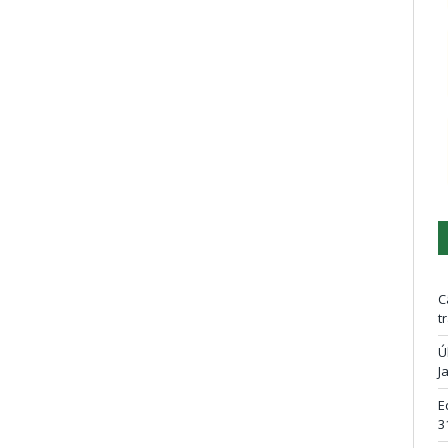
C
t
Ú
J
E
3