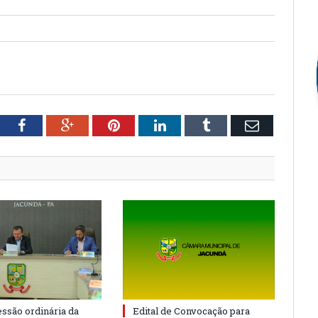
tter
Facebook
Google+
Pinterest
LinkedIn
Tumblr
Email
essão ordinária da
Edital de Convocação para