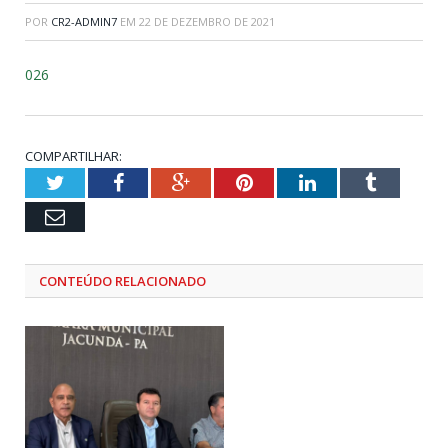
POR
CR2-ADMIN7
EM
22 DE DEZEMBRO DE 2021
026
COMPARTILHAR:
Twitter
Facebook
Google+
Pinterest
LinkedIn
Tumblr
Email
CONTEÚDO RELACIONADO