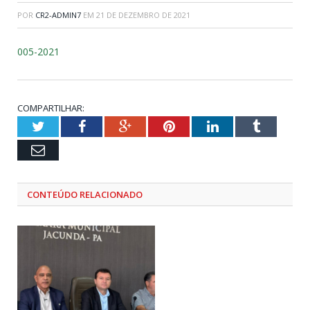
POR
CR2-ADMIN7
EM
21 DE DEZEMBRO DE 2021
005-2021
COMPARTILHAR:
Twitter
Facebook
Google+
Pinterest
LinkedIn
Tumblr
Email
CONTEÚDO RELACIONADO