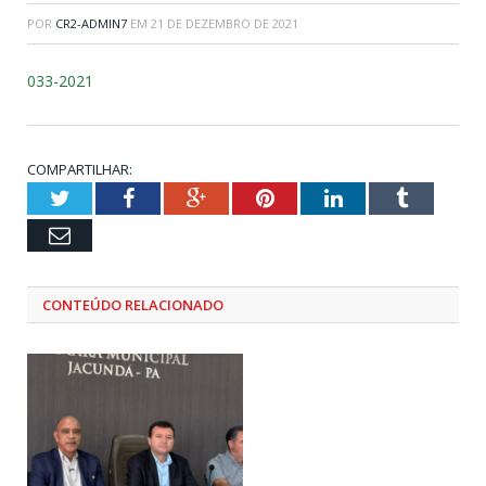
POR
CR2-ADMIN7
EM
21 DE DEZEMBRO DE 2021
033-2021
COMPARTILHAR:
Twitter
Facebook
Google+
Pinterest
LinkedIn
Tumblr
Email
CONTEÚDO RELACIONADO