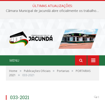
ÚLTIMAS ATUALIZAÇÕES:
Câmara Municipal de Jacundá abre oficialmente os trabalhos legislativos de 2026
MENU
»
»
»
Home
Publicações Oficiais
Portarias
PORTARIAS
»
2021
033-2021
033-2021
0