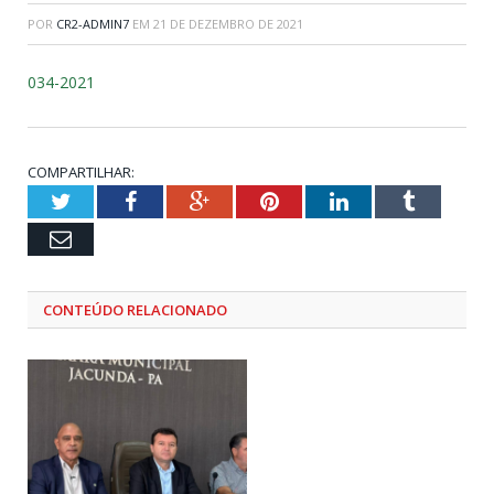
POR
CR2-ADMIN7
EM
21 DE DEZEMBRO DE 2021
034-2021
COMPARTILHAR:
Twitter
Facebook
Google+
Pinterest
LinkedIn
Tumblr
Email
CONTEÚDO RELACIONADO