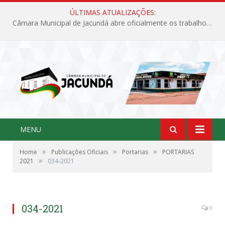
ÚLTIMAS ATUALIZAÇÕES:
Câmara Municipal de Jacundá abre oficialmente os trabalhos legislativos de 2026
MENU
»
»
»
Home
Publicações Oficiais
Portarias
PORTARIAS
»
2021
034-2021
034-2021
0