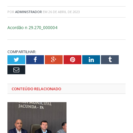
POR
ADMINISTRADOR
EM
26 DE ABRIL DE 2023
Acordão n 29.270_000004
COMPARTILHAR:
Twitter
Facebook
Google+
Pinterest
LinkedIn
Tumblr
Email
CONTEÚDO RELACIONADO