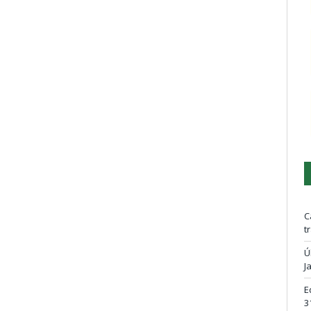
C
t
Ú
J
E
3