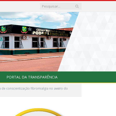
PORTAL DA TRANSPARÊNCIA
a de conscientização fibromialgia no амвто do