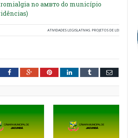
bromialgia no амвто do município
vidências)
ATIVIDADES LEGISLATIVAS
,
PROJETOS DE LEI
tter
Facebook
Google+
Pinterest
LinkedIn
Tumblr
Email