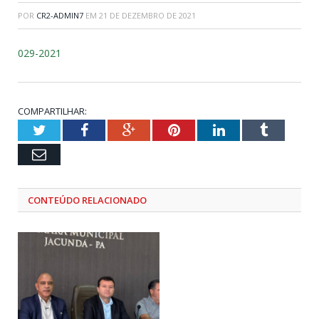
POR
CR2-ADMIN7
EM
21 DE DEZEMBRO DE 2021
029-2021
COMPARTILHAR:
Twitter
Facebook
Google+
Pinterest
LinkedIn
Tumblr
Email
CONTEÚDO RELACIONADO