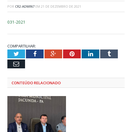
POR
CR2-ADMIN7
EM
21 DE DEZEMBRO DE 2021
031-2021
COMPARTILHAR:
Twitter
Facebook
Google+
Pinterest
LinkedIn
Tumblr
Email
CONTEÚDO RELACIONADO