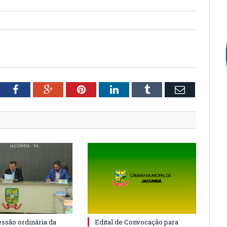
tter
Facebook
Google+
Pinterest
LinkedIn
Tumblr
Email
essão ordinária da
Edital de Convocação para