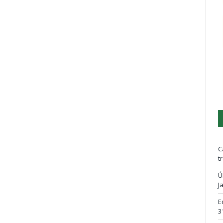
C
t
Ú
J
E
3