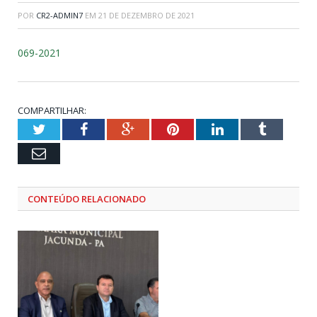
POR
CR2-ADMIN7
EM
21 DE DEZEMBRO DE 2021
069-2021
COMPARTILHAR:
Twitter
Facebook
Google+
Pinterest
LinkedIn
Tumblr
Email
CONTEÚDO RELACIONADO