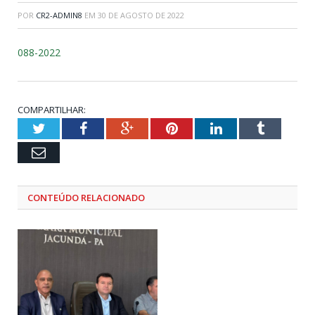
POR
CR2-ADMIN8
EM
30 DE AGOSTO DE 2022
088-2022
COMPARTILHAR:
Twitter
Facebook
Google+
Pinterest
LinkedIn
Tumblr
Email
CONTEÚDO RELACIONADO