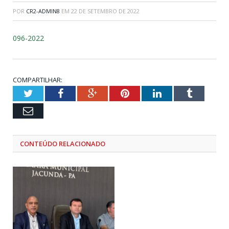
POR
CR2-ADMIN8
EM
22 DE SETEMBRO DE 2022
096-2022
COMPARTILHAR:
Twitter
Facebook
Google+
Pinterest
LinkedIn
Tumblr
Email
CONTEÚDO RELACIONADO