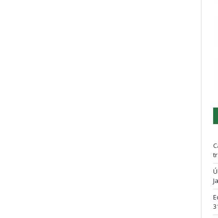
C
t
Ú
J
E
3