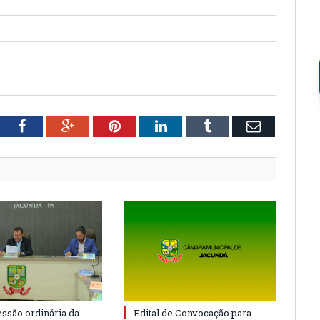
tter
Facebook
Google+
Pinterest
LinkedIn
Tumblr
Email
essão ordinária da
Edital de Convocação para