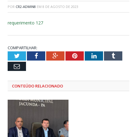
POR
CR2-ADMIN8
EM
8 DE AGOSTO DE 2023
requerimento 127
COMPARTILHAR:
Twitter
Facebook
Google+
Pinterest
LinkedIn
Tumblr
Email
CONTEÚDO RELACIONADO