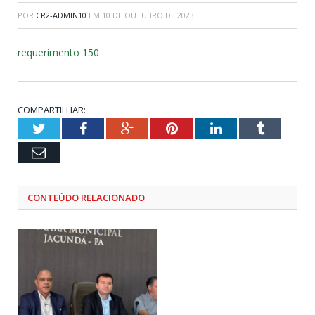
POR
CR2-ADMIN10
EM
10 DE OUTUBRO DE 2023
requerimento 150
COMPARTILHAR:
Twitter
Facebook
Google+
Pinterest
LinkedIn
Tumblr
Email
CONTEÚDO RELACIONADO