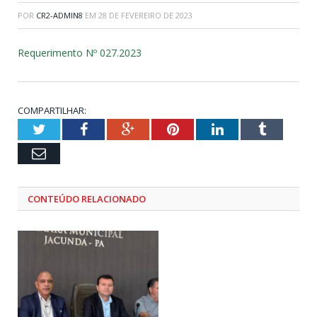
POR
CR2-ADMIN8
EM
28 DE FEVEREIRO DE 2023
Requerimento Nº 027.2023
COMPARTILHAR:
Twitter
Facebook
Google+
Pinterest
LinkedIn
Tumblr
Email
CONTEÚDO RELACIONADO