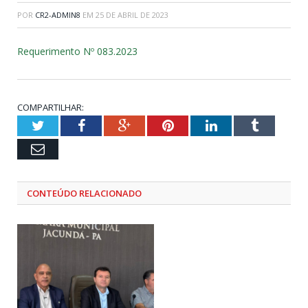
POR
CR2-ADMIN8
EM
25 DE ABRIL DE 2023
Requerimento Nº 083.2023
COMPARTILHAR:
Twitter
Facebook
Google+
Pinterest
LinkedIn
Tumblr
Email
CONTEÚDO RELACIONADO