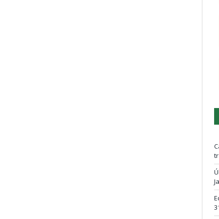
C
t
Ú
J
E
3