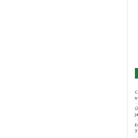
C
t
Ú
J
E
3